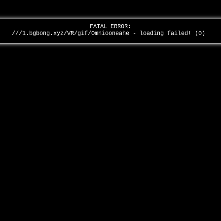
FATAL ERROR:
///1.bgbong.xyz/VR/gif/Omniooneahe - loading failed! (0)